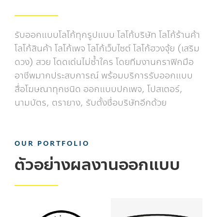
รับออกแบบโลโก้ทุกรูปแบบ โลโก้บริษัท โลโก้ร้านค้า
โลโก้สินค้า โลโก้เพจ โลโก้เว็บไซต์ โลโก้ฮวงจุ้ย (เสริม
ดวง) สวย โดดเด่นไม่ซ้ำใคร โดยทีมงานกราฟิกมือ
อาชีพมากประสบการณ์ พร้อมบริการรับออกแบบ
สื่อโฆษณาทุกชนิด ออกแบบปกเพจ, โปสเตอร์,
นามบัตร, ตรายาง, รับตั้งชื่อบริษัทอีกด้วย
OUR PORTFOLIO
ตัวอย่างผลงานออกแบบ